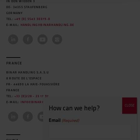
IN DEN WIEDEN 3
DE- 34355 STAUFENBERG
GERMANY
TEL:
+49 (0) 5543 30379-0
E-MAIL:
HANDLING@BINARHANDLING.DE
FRANCE
BINAR HANDLING S.A.S.U
8 ROUTE DE L'ESPACE
FR- 44690 LA HAIE-FOUASSIÈRE
FRANCE
TEL:
+33 (0)228 - 23 17 97
E-MAIL:
INFO@BINARHANDLING.FR
Email
(Required)