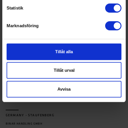
TEL:
+46 520 - 47 40 00
Statistik
E-MAIL:
INFO@BINARHANDLING.COM
Marknadsföring
GERMANY - UNTERGRUPPENBACH
Tillåt alla
BINAR HANDLING GMBH – BETRIEBSSTÄTTE
IM NEUGREUT 8
DE-74199 UNTERGRUPPENBACH
Tillåt urval
GERMANY
TEL:
+49 (0) 7131 64575-0
E-MAIL:
HANDLING@BINARHANDLING.DE
Avvisa
GERMANY - STAUFENBERG
BINAR HANDLING GMBH