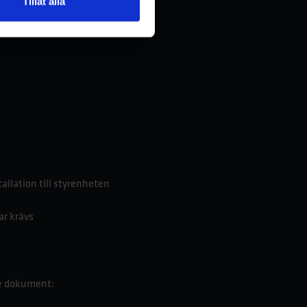
Tillåt alla
allation till styrenheten
ar krävs
 se dokument: