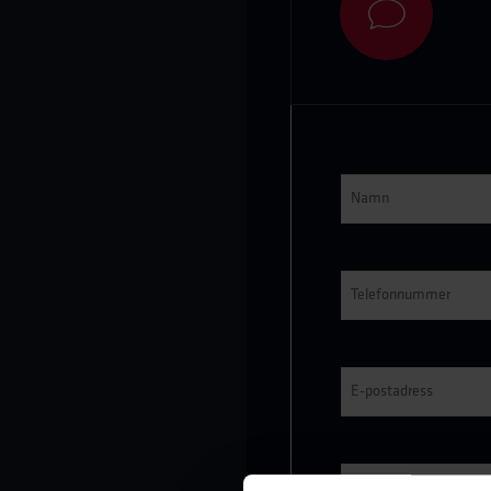
Namn
*
Telefonnummer
*
E-
post
*
Ämne
*