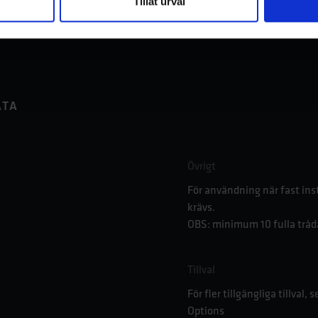
Tillåt urval
ATA
Övrigt
För användning när fast inst
krävs.
OBS: minimum 10 fulla tråd
Tillval
För fler tillgängliga tillval,
Options