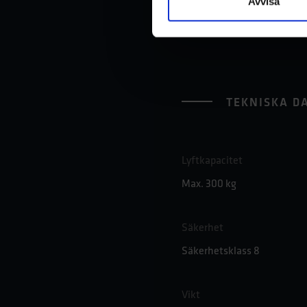
Avvisa
TEKNISKA D
Lyftkapacitet
Max. 300 kg
Säkerhet
Säkerhetsklass 8
Vikt