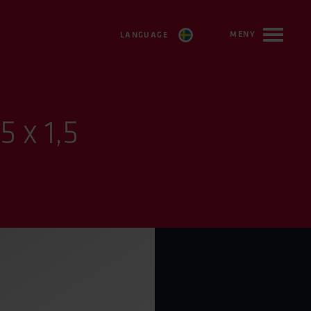
MENY
LANGUAGE
SVENSKA
ENGLISH
 x 1,5
FRANÇAIS
DEUTSCH
ESPAÑOL
TÜRKÇE