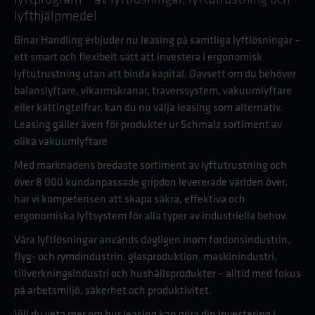
lyftprogram – av lyftlösningar, lyftutrustning och
lyfthjälpmedel
Binar Handling erbjuder nu leasing på samtliga lyftlösningar –
ett smart och flexibelt sätt att investera i ergonomisk
lyftutrustning utan att binda kapital. Oavsett om du behöver
balanslyftare, vikarmskranar, traverssystem, vakuumlyftare
eller kättingtelfrar, kan du nu välja leasing som alternativ.
Leasing gäller även för produkter ur Schmalz sortiment av
olika vakuumlyftare
Med marknadens bredaste sortiment av lyftutrustning och
över 8 000 kundanpassade gripdon levererade världen över,
har vi kompetensen att skapa säkra, effektiva och
ergonomiska lyftsystem för alla typer av industriella behov.
Våra lyftlösningar används dagligen inom fordonsindustrin,
flyg- och rymdindustrin, glasproduktion, maskinindustri,
tillverkningsindustri och hushållsprodukter – alltid med fokus
på arbetsmiljö, säkerhet och produktivitet.