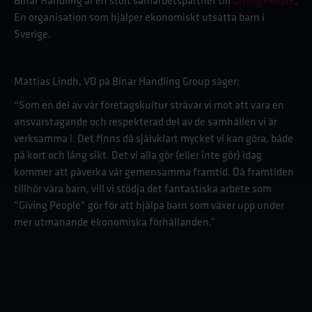
Binar Handling är en stolt samarbetspartner till
Giving People
.
En organisation som hjälper ekonomiskt utsatta barn i
Sverige.
Mattias Lindh, VD på Binar Handling Group säger:
“Som en del av vår företagskultur strävar vi mot att vara en
ansvarstagande och respekterad del av de samhällen vi är
verksamma i. Det finns då självklart mycket vi kan göra, både
på kort och lång sikt. Det vi alla gör (eller inte gör) idag
kommer att påverka vår gemensamma framtid. Då framtiden
tillhör våra barn, vill vi stödja det fantastiska arbete som
”Giving People” gör för att hjälpa barn som växer upp under
mer utmanande ekonomiska förhållanden.”