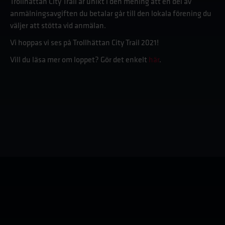
Trollhättan City Trail är unikt i den mening att en del av
anmälningsavgiften du betalar går till den lokala förening du
väljer att stötta vid anmälan.
Vi hoppas vi ses på Trollhättan City Trail 2021!
Vill du läsa mer om loppet? Gör det enkelt
här
.