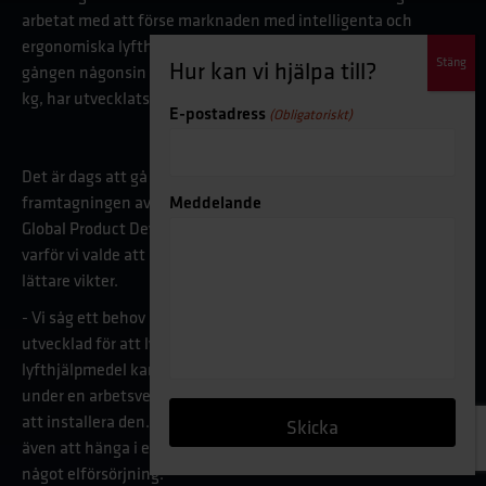
arbetat med att förse marknaden med intelligenta och
ergonomiska lyfthjälpmedel i över 40 år, men detta är första
gången någonsin en produkt med fokus på så lätta vikter, 30
kg, har utvecklats och sålts.
E-postadress
(Obligatoriskt)
Det är dags att gå bakom kulisserna på utvecklingen och
framtagningen av NEO 30™. Vi har därför pratat med Niclas,
Meddelande
Global Product Development Manager på Binar Handling om
varför vi valde att utveckla en batteridriven lyftlösning för
lättare vikter.
- Vi såg ett behov av en lyftlösning som är extremt mobil och
utvecklad för att lyfta lättare vikter. Ett flyttbart
lyfthjälpmedel kan användas på flera olika arbetsstationer
under en arbetsvecka eftersom det enbart tar ett par minuter
att installera den. Eftersom NEO 30™ är batteridriven går den
även att hänga i exempelvis gaffeltruck där det inte finns
något elförsörjning.