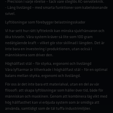
- Precision i varje rörelse – tack vare steglös AC-servoteknik.
- Lång livslängd – med smarta funktioner som kabelskonande
svivel.
Lyftlösningar som förebygger belastningsskador
Vi har sett hur rätt lyftteknik kan minska sjukfrånvaron och
öka trivseln. Våra system kräver så lite som 100 gram
nedåtgående kraft – vilket gör stor skillnad i längden. Det är
inte bara en investering i produktionen, utan också i
människorna som driver den.
Höghållfast stål – för styrka, ergonomi och livslängd
Våra lyftarmar är tillverkade i höghållfast stål – för en optimal
balans mellan styrka, ergonomi och livslängd.
För oss är det inte bara ett materialval, utan en del av vår
filosofi: att skapa lyftlösningar som håller över tid, både för
människan och maskinen. Genom att kombinera låg vikt med
hög hållfasthet kan vi erbjuda system som är smidiga att
använda, samtidigt som de tål tuffa industrimiljöer.