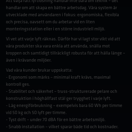
Att välja rätt lyftlösning handlar inte bara om teknik – det
handlar om att skapa en bättre arbetsdag. Våra system är
utvecklade med användaren i fokus: ergonomiska, flexibla
och precisa, oavsett om du arbetar vid en liten
monteringsstation eller i en större industriell miljö.
Vi vet att varje lyft räknas. Därför har vi lagt stor vikt vid att
våra produkter ska vara enkla att använda, snälla mot
kroppen och samtidigt tillräckligt robusta för att hålla länge –
även i krävande miljöer.
Vad våra kunder brukar uppskatta:
- Ergonomi som märks – minimal kraft krävs, maximal
kontroll ges.
- Stabilitet och säkerhet – truss-strukturerade pelare och
konstruktion i höghållfast stål ger trygghet i varje lyft.
- Låg energiförbrukning – exempelvis bara 60 Wh per timme
vid 50 kg och 50 lyft per timme.
- Tyst drift – under 70 dBA för en bättre arbetsmiljö.
- Snabb installation – vilket sparar både tid och kostnader.