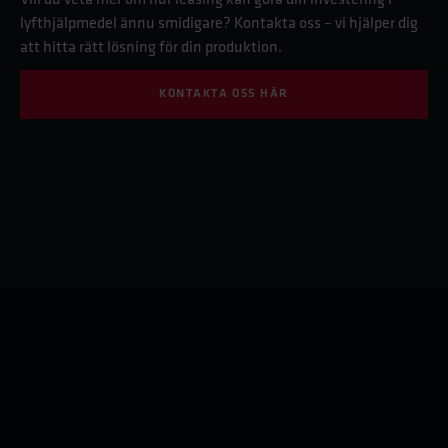
Vill du veta mer om hur leasing kan göra din investering i
lyfthjälpmedel ännu smidigare? Kontakta oss – vi hjälper dig
att hitta rätt lösning för din produktion.
KONTAKTA OSS HÄR