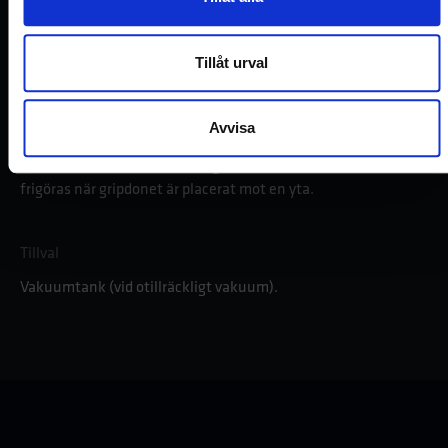
1 eller 2 sugkoppar med en säkerhetsfaktor på 4.
Både ljudsignal (summer) och visuell signal (röd lampa) vid
Tillåt urval
otillräckligt vakuum.
Uppåtgående rörelse begränsas automatiskt när för lågt
Avvisa
vakuum detekteras.
Lasten övervakas kontinuerligt av Quick-Lift och kan endast
frigöras när gripdonet är placerat mot en yta.
Tillval
Vakuumtank (vid otillräckligt vakuum).