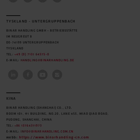
TYSKLAND - UNTERGRUPPENBACH
BINAR HANDLING GMBH – BETRIEBSSTÄTTE
IM NEUGREUT 8
DE-74199 UNTERGRUPPENBACH
TYSKLAND
TEL:
+49 (0) 7131 64575-0
E-MAIL:
HANDLING@BINARHANDLING.DE
KINA
BINAR HANDLING (SHANGHAI) CO., LTD.
ROOM 101, #1 BUILDING, NO.20, LANE 455, MIAO QIAO ROAD,
PUDONG, SHANGHAI, CHINA
TEL:
+86 13764311973
E-MAIL:
INFO@BINARHANDLING.COM.CN
webb:
https://www.binarhandling-cn.com