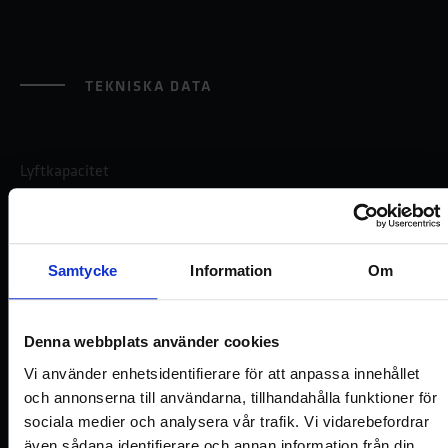
TEKNISKA DATA
Lyftkapacitet
Glassrutor: 65/115/150 kg beroende på konfigurationen av
sugkopparna.
Samtycke
Information
Om
Gripdonets vikt
Max 34 kg beroende på lyftkapacitet.
Denna webbplats använder cookies
Vi använder enhetsidentifierare för att anpassa innehållet
Huvudfunktioner
och annonserna till användarna, tillhandahålla funktioner för
sociala medier och analysera vår trafik. Vi vidarebefordrar
Utrustad med en eller två fasta (runda) sugkoppar.
även sådana identifierare och annan information från din