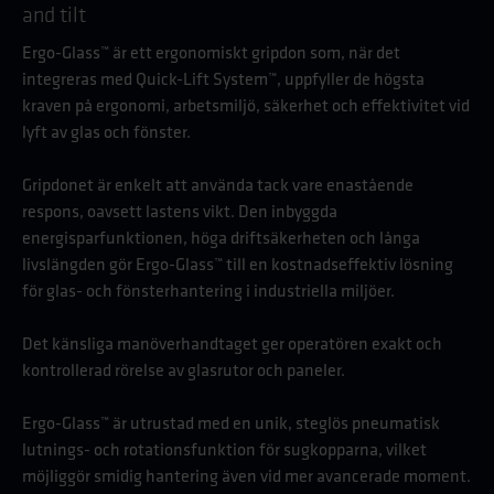
and tilt
Ergo-Glass™ är ett ergonomiskt gripdon som, när det
integreras med Quick-Lift System™, uppfyller de högsta
kraven på ergonomi, arbetsmiljö, säkerhet och effektivitet vid
lyft av glas och fönster.
Gripdonet är enkelt att använda tack vare enastående
respons, oavsett lastens vikt. Den inbyggda
energisparfunktionen, höga driftsäkerheten och långa
livslängden gör Ergo-Glass™ till en kostnadseffektiv lösning
för glas- och fönsterhantering i industriella miljöer.
Det känsliga manöverhandtaget ger operatören exakt och
kontrollerad rörelse av glasrutor och paneler.
Ergo-Glass™ är utrustad med en unik, steglös pneumatisk
lutnings- och rotationsfunktion för sugkopparna, vilket
möjliggör smidig hantering även vid mer avancerade moment.