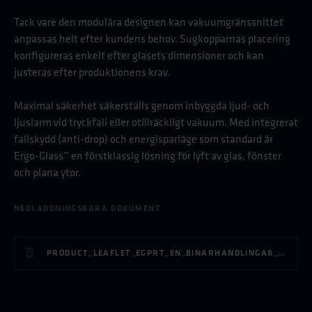
Tack vare den modulära designen kan vakuumgränssnittet
anpassas helt efter kundens behov. Sugkopparnas placering
konfigureras enkelt efter glasets dimensioner och kan
justeras efter produktionens krav.
Maximal säkerhet säkerställs genom inbyggda ljud- och
ljuslarm vid tryckfall eller otillräckligt vakuum. Med integrerat
fallskydd (anti-drop) och energisparläge som standard är
Ergo-Glass™ en förstklassig lösning för lyft av glas, fönster
och plana ytor.
NEDLADDNINGSBARA DOKUMENT
PRODUCT_LEAFLET_EGPRT_EN_BINARHANDLINGAB_3.2.PDF