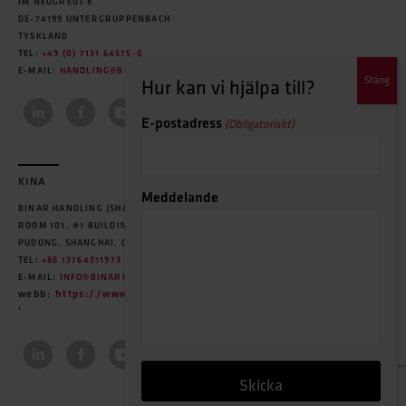
IM NEUGREUT 8
DE-74199 UNTERGRUPPENBACH
TYSKLAND
TEL:
+49 (0) 7131 64575-0
E-MAIL:
HANDLING@BINARHANDLING.DE
E-postadress
(Obligatoriskt)
KINA
Meddelande
BINAR HANDLING (SHANGHAI) CO., LTD.
ROOM 101, #1 BUILDING, NO.20, LANE 455, MIAO QIAO ROAD,
PUDONG, SHANGHAI, CHINA
TEL:
+86 13764311973
E-MAIL:
INFO@BINARHANDLING.COM.CN
webb:
https://www.binarhandling-cn.com
'