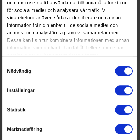
och annonserna till användarna, tillhandahålla funktioner
för sociala medier och analysera vår trafik. Vi
vidarebefordrar även sådana identifierare och annan
SVERIGE - HUVUDKONTOR
information från din enhet till de sociala medier och
BINAR HANDLING AB
annons- och analysföretag som vi samarbetar med.
HEDEKULLEVÄGEN 24
Dessa kan i sin tur kombinera informationen med annan
SE- 461 38 TROLLHÄTTAN
information som du har tillhandahållit eller som de har
SVERIGE
TEL:
+46 520 - 47 40 00
samlat in när du har använt deras tjänster.
E-MAIL:
INFO@BINARHANDLING.COM
Samtyckesval
Nödvändig
Inställningar
GERMANY - STAUFENBERG
BINAR HANDLING GMBH
Statistik
IN DEN WIEDEN 3
DE-34355 STAUFENBERG
DEUTSCHLAND
Marknadsföring
TEL:
+49 (0) 5543 30379-0
E-MAIL:
HANDLING@BINARHANDLING.DE