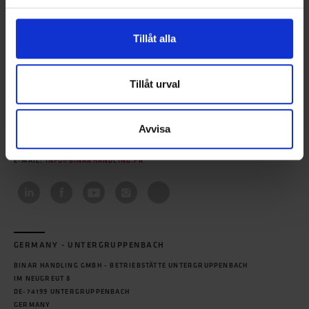
Tillåt alla
FRANKRIKE
Tillåt urval
BINAR HANDLING SAS
8 ROUTE DE L'ESPACE
FR- 44690 LA HAIE-FOUASSIÈRE
Avvisa
FRANKRIKE
TEL:
+33 (0)228 - 23 17 97
E-MAIL:
INFO@BINARHANDLING.FR
GERMANY - UNTERGRUPPENBACH
BINAR HANDLING GMBH - BETRIEBSTÄTTE UNTERGRUPPENBACH
IM NEUGREUT 8
DE-74199 UNTERGRUPPENBACH
GERMANY