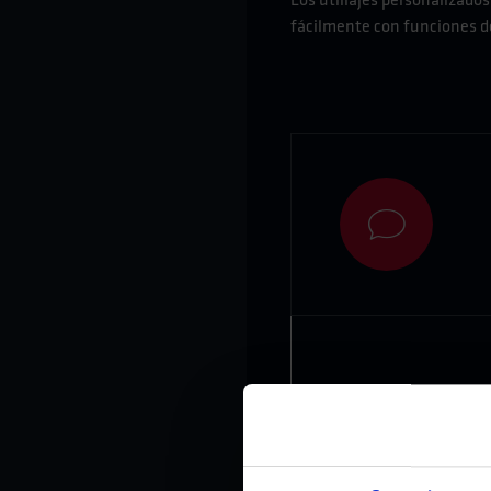
Los utillajes personalizado
fácilmente con funciones de 
Name
*
Telephone
*