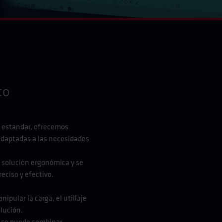
co
s estandar, ofrecemos
adaptadas a las necesidades
a solución ergonómica y se
eciso y efectivo.
ipular la carga, el utillaje
olución.