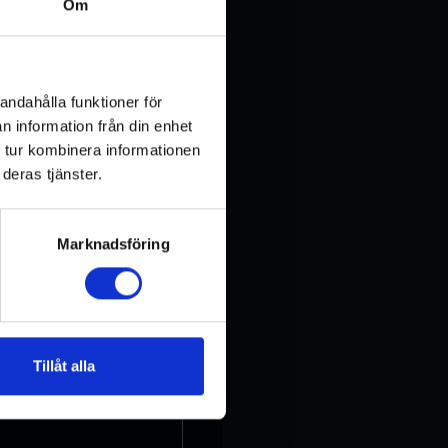
Om
andahålla funktioner för
n information från din enhet
 tur kombinera informationen
deras tjänster.
Marknadsföring
Tillåt alla