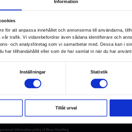
Information
cookies
e för att anpassa innehållet och annonserna till användarna, tillh
vår trafik. Vi vidarebefordrar även sådana identifierare och anna
nnons- och analysföretag som vi samarbetar med. Dessa kan i sin
har tillhandahållit eller som de har samlat in när du har använt 
Inställningar
Statistik
Tillåt urval
personal information policy of Binar Handling