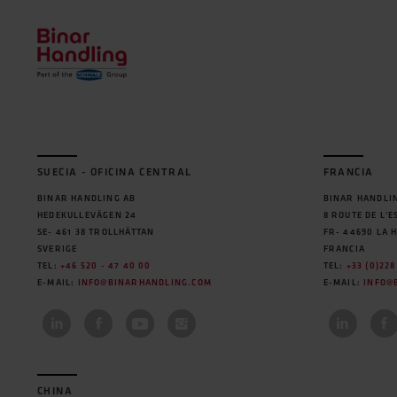
SUECIA - OFICINA CENTRAL
FRANCIA
BINAR HANDLING AB
BINAR HANDLIN
HEDEKULLEVÄGEN 24
8 ROUTE DE L'E
SE- 461 38 TROLLHÄTTAN
FR- 44690 LA 
SVERIGE
FRANCIA
TEL:
+46 520 - 47 40 00
TEL:
+33 (0)228
E-MAIL:
INFO@BINARHANDLING.COM
E-MAIL:
INFO@
CHINA