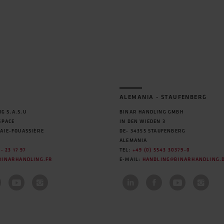
ALEMANIA - STAUFENBERG
G S.A.S.U
BINAR HANDLING GMBH
SPACE
IN DEN WIEDEN 3
HAIE-FOUASSIÈRE
DE- 34355 STAUFENBERG
ALEMANIA
 - 23 17 97
TEL:
+49 (0) 5543 30379-0
BINARHANDLING.FR
E-MAIL:
HANDLING@BINARHANDLING.