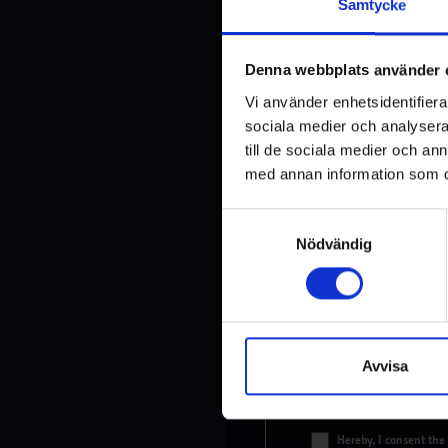
Samtycke
E-
Denna webbplats använder 
post
*
Vi använder enhetsidentifierar
sociala medier och analysera 
till de sociala medier och a
Subject
*
med annan information som du 
Samtyckesval
Message
*
Nödvändig
Avvisa
*
Hereby, I consent the