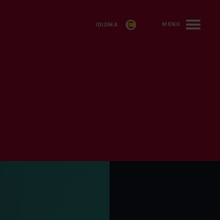
MENU
IDIOMA
SVENSKA
ENGLISH
FRANÇAIS
DEUTSCH
ESPAÑOL
TÜRKÇE