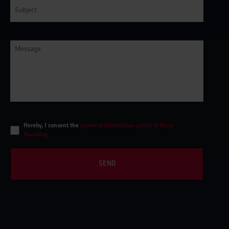
Subject
*
Message
*
*
Hereby, I consent the
personal information policy of Binar
Handling