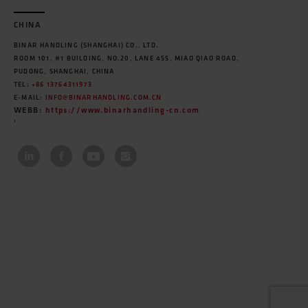
CHINA
BINAR HANDLING (SHANGHAI) CO., LTD.
ROOM 101, #1 BUILDING, NO.20, LANE 455, MIAO QIAO ROAD,
PUDONG, SHANGHAI, CHINA
TEL:
+86 13764311973
E-MAIL:
INFO@BINARHANDLING.COM.CN
WEBB:
https://www.binarhandling-cn.com
'