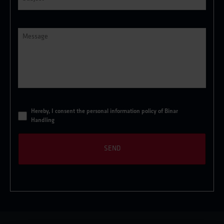
Message
*
*
Hereby, I consent the
personal information policy of Binar
Handling