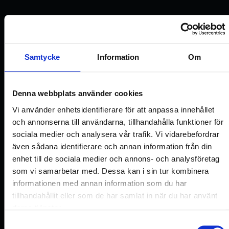
DATOS TÉCNICOS
Samtycke
Information
Om
Capacidad de carga
Denna webbplats använder cookies
Máximo 30 kg, incluido el propio peso del utillaje."
Vi använder enhetsidentifierare för att anpassa innehållet
och annonserna till användarna, tillhandahålla funktioner för
Nota de seguridad: la capacidad de elevación máxima varía
sociala medier och analysera vår trafik. Vi vidarebefordrar
según la forma y la superficie de contacto del objeto de
även sådana identifierare och annan information från din
elevación. Esto puede hacer que se reduzca la capacidad de
enhet till de sociala medier och annons- och analysföretag
elevación máxima.
som vi samarbetar med. Dessa kan i sin tur kombinera
informationen med annan information som du har
Seguridad
tillhandahållit eller som de har samlat in när du har använt
deras tjänster.
El medidor de vacío integrado ofrece seguridad visible
Samtyckesval
adicional para el operario