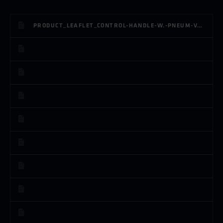
PRODUCT_LEAFLET_CONTROL-HANDLE-W.-PNEUM-VALVE_ES_MASER_3.1.PDF