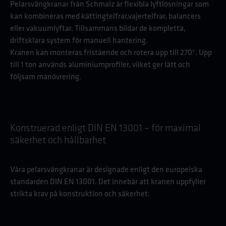
Pelarsvängkranar från Schmalz är flexibla lyftlösningar som
kan kombineras med
kättingtelfrar,
vajertelfrar,
balancers
eller
vakuumlyftar. Tillsammans bildar de kompletta,
driftsklara system för manuell hantering.
Kranen kan monteras fristående och rotera upp till 270°. Upp
till 1 ton används aluminiumprofiler, vilket ger lätt och
följsam manövrering.
Konstruerad enligt DIN EN 13001 – för maximal
säkerhet och hållbarhet
Våra pelarsvängkranar är designade enligt den europeiska
standarden DIN EN 13001. Det innebär att kranen uppfyller
strikta krav på konstruktion och säkerhet: