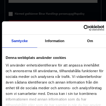
*
Härmed godkänner Binar Handlings personuppgiftspolicy
Samtycke
Information
Om
Denna webbplats använder cookies
Vi använder enhetsidentifierare för att anpassa innehållet
och annonserna till användarna, tillhandahålla funktioner för
sociala medier och analysera vår trafik. Vi vidarebefordrar
även sådana identifierare och annan information från din
TEKNISKA DATA
enhet till de sociala medier och annons- och analysföretag
som vi samarbetar med. Dessa kan i sin tur kombinera
informationen med annan information som du har
tillhandahållit eller som de har samlat in när du har använt
Lyftkapacitet