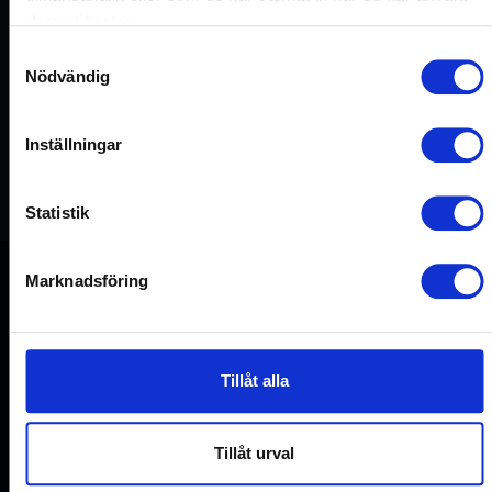
deras tjänster.
Upp till 1 ton
Samtyckesval
Nödvändig
Svängvinkel
Svängvinkeln är 270°
Inställningar
Statistik
Marknadsföring
Tillåt alla
DELA DENNA PRODUKT
Tillåt urval