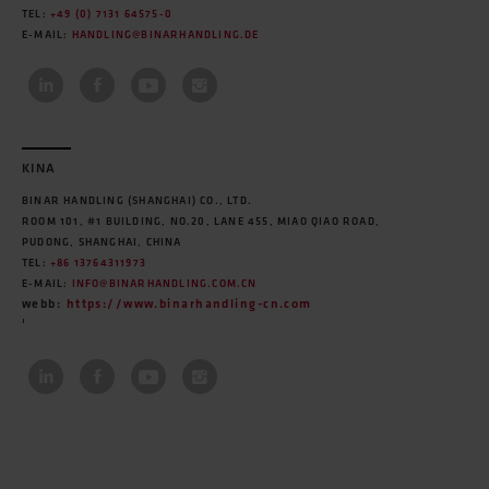
TEL:
+49 (0) 7131 64575-0
E-MAIL:
HANDLING@BINARHANDLING.DE
KINA
BINAR HANDLING (SHANGHAI) CO., LTD.
ROOM 101, #1 BUILDING, NO.20, LANE 455, MIAO QIAO ROAD,
PUDONG, SHANGHAI, CHINA
TEL:
+86 13764311973
E-MAIL:
INFO@BINARHANDLING.COM.CN
webb:
https://www.binarhandling-cn.com
'