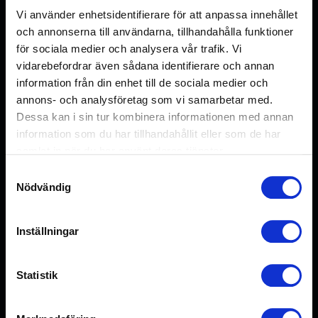
Préhenseur crochet à réservoirs
Vi använder enhetsidentifierare för att anpassa innehållet
och annonserna till användarna, tillhandahålla funktioner
LIRE LA SUITE
för sociala medier och analysera vår trafik. Vi
vidarebefordrar även sådana identifierare och annan
information från din enhet till de sociala medier och
annons- och analysföretag som vi samarbetar med.
Dessa kan i sin tur kombinera informationen med annan
information som du har tillhandahållit eller som de har
samlat in när du har använt deras tjänster.
Samtyckesval
Nödvändig
Inställningar
Statistik