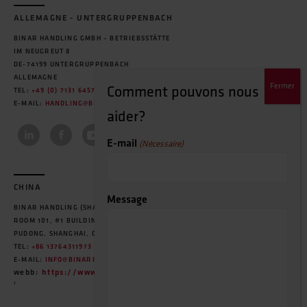
ALLEMAGNE - UNTERGRUPPENBACH
BINAR HANDLING GMBH – BETRIEBSSTÄTTE
IM NEUGREUT 8
DE-74199 UNTERGRUPPENBACH
ALLEMAGNE
TEL:
+49 (0) 7131 64575-0
E-MAIL:
HANDLING@BINARHANDLING.DE
E-mail
(Nécessaire)
CHINA
Message
BINAR HANDLING (SHANGHAI) CO., LTD.
ROOM 101, #1 BUILDING, NO.20, LANE 455, MIAO QIAO ROAD,
PUDONG, SHANGHAI, CHINA
TEL:
+86 13764311973
E-MAIL:
INFO@BINARHANDLING.COM.CN
webb:
https://www.binarhandling-cn.com
'