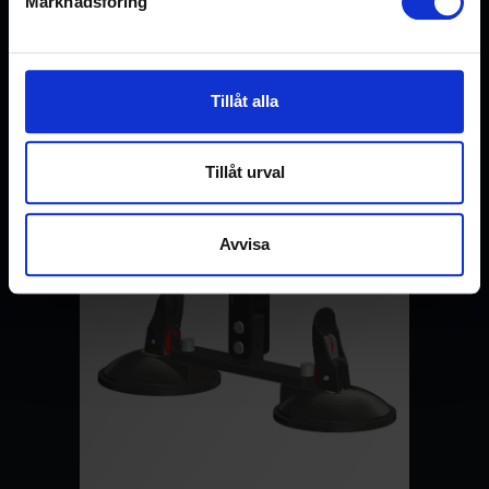
Marknadsföring
Préhenseur à ventouse
LIRE LA SUITE
Tillåt alla
Tillåt urval
Avvisa