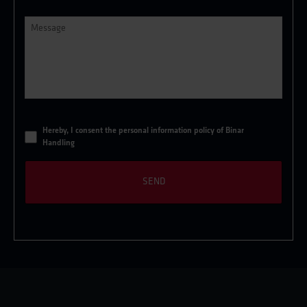
Message
*
*
Hereby, I consent the
personal information policy of Binar
Handling