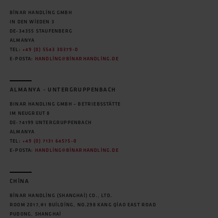
BINAR HANDLING GMBH
IN DEN WIEDEN 3
DE-34355 STAUFENBERG
ALMANYA
TEL:
+49 (0) 5543 30379-0
E-POSTA:
HANDLING@BINARHANDLING.DE
ALMANYA - UNTERGRUPPENBACH
BINAR HANDLING GMBH – BETRIEBSSTÄTTE
IM NEUGREUT 8
DE-74199 UNTERGRUPPENBACH
ALMANYA
TEL:
+49 (0) 7131 64575-0
E-POSTA:
HANDLING@BINARHANDLING.DE
CHINA
BINAR HANDLING (SHANGHAI) CO., LTD.
ROOM 2017,#1 BUILDING, NO.298 KANG QIAO EAST ROAD
PUDONG, SHANGHAI