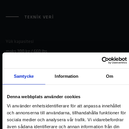
TEKNIK VERI
Yük kapasitesi
maks 300 kg / 660 lbs
Ağırlık
Samtycke
Information
Om
2,5 kg
Denna webbplats använder cookies
Güvenlik
Vi använder enhetsidentifierare för att anpassa innehållet
Akıllı kontrol sistemlerimiz kullanılarak üst seviyede güvenlik
och annonserna till användarna, tillhandahålla funktioner för
sağlanır
sociala medier och analysera vår trafik. Vi vidarebefordrar
även sådana identifierare och annan information från din