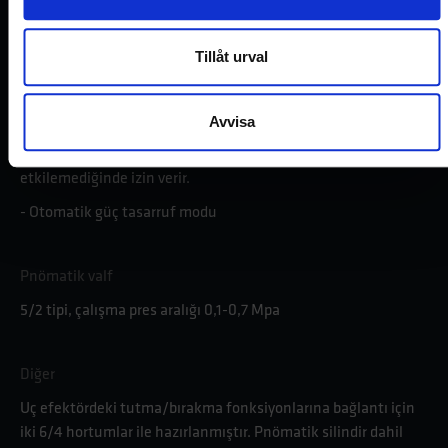
ettirildiğinde düzgün bir kaldırma işlemi gerçekleştirilir.
- Otomatik denge modu veya yüzme modu, operatör yükü
Tillåt urval
yukarı veya aşağı hareket ettirdiğinde aynı yumuşak kaldırma
işlemi gerçekleştirilir.
Avvisa
- Elektronik olarak kumanda edilen kavrama fonksiyonu,
kavrama ya da bırakmaya ancak çalışma yükü uç efektörü
etkilemediğinde izin verir.
- Otomatik güç tasarruf modu
Pnömatik valf
5/2 tipi, çalışma pres aralığı 0,1-0,7 Mpa
Diğer
Uç efektördeki tutma/bırakma fonksiyonlarına bağlantı için
iki 6/4 hortumlar ile hazırlanmıştır. Pnömatik silindir dahil