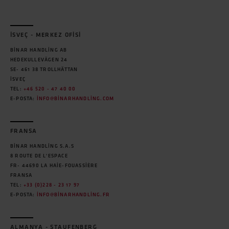
İSVEÇ - MERKEZ OFISI
BINAR HANDLING AB
HEDEKULLEVÄGEN 24
SE- 461 38 TROLLHÄTTAN
İSVEÇ
TEL:
+46 520 - 47 40 00
E-POSTA:
INFO@BINARHANDLING.COM
FRANSA
BINAR HANDLING S.A.S
8 ROUTE DE L'ESPACE
FR- 44690 LA HAIE-FOUASSIÈRE
FRANSA
TEL:
+33 (0)228 - 23 17 97
E-POSTA:
INFO@BINARHANDLING.FR
ALMANYA - STAUFENBERG