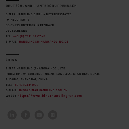
DEUTSCHLAND - UNTERGRUPPENBACH
BINAR HANDLING GMBH – BETRIEBSSTÄTTE
IM NEUGREUT 8
DE-74199 UNTERGRUPPENBACH
DEUTSCHLAND
TEL:
+49 (0) 7131 64575-0
E-MAIL:
HANDLING@BINARHANDLING.DE
CHINA
BINAR HANDLING (SHANGHAI) CO., LTD.
ROOM 101, #1 BUILDING, NO.20, LANE 455, MIAO QIAO ROAD,
PUDONG, SHANGHAI, CHINA
TEL:
+86 13764311973
E-MAIL:
INFO@BINARHANDLING.COM.CN
webb:
https://www.binarhandling-cn.com
'