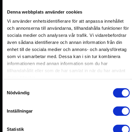
Denna webbplats använder cookies
Hebekapazität
Vi använder enhetsidentifierare för att anpassa innehållet
Maximal 30 kg, inklusive Greifer-Eigengewicht
och annonserna till användarna, tillhandahålla funktioner för
Sicherheitshinweis: Maximale Hebekapazität variiert in
sociala medier och analysera vår trafik. Vi vidarebefordrar
Abhängigkeit von Form, Güte, Stärke und
även sådana identifierare och annan information från din
Oberflächenbeschaffenheit der zu hebenden Last. Diese
enhet till de sociala medier och annons- och analysföretag
Einflüsse können dazu führen, dass die maximale
som vi samarbetar med. Dessa kan i sin tur kombinera
Hebekapazität reduziert wird.
informationen med annan information som du har
tillhandahållit eller som de har samlat in när du har använt
deras tjänster.
Sicherheit
Samtyckesval
Dreifach-Gewicht der zu hebenden Last muss getestet
Nödvändig
werden.
Inställningar
Greifergewicht
2,5 kg
Statistik