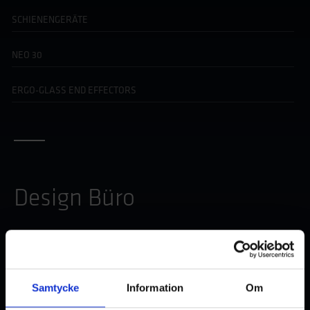
SCHIENENGERÄTE
NEO 30
ERGO-GLASS END EFFECTORS
Design Büro
Samtycke
Information
Om