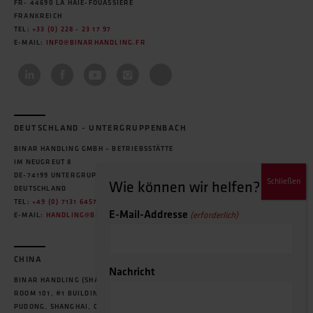
FR- 44690 LA HAIE-FOUASSIÈRE
FRANKREICH
TEL:
+33 (0) 228 - 23 17 97
E-MAIL:
INFO@BINARHANDLING.FR
DEUTSCHLAND - UNTERGRUPPENBACH
BINAR HANDLING GMBH – BETRIEBSSTÄTTE
IM NEUGREUT 8
DE-74199 UNTERGRUPPENBACH
DEUTSCHLAND
TEL:
+49 (0) 7131 64575-0
E-Mail-Addresse
(erforderlich)
E-MAIL:
HANDLING@BINARHANDLING.DE
CHINA
Nachricht
BINAR HANDLING (SHANGHAI) CO., LTD.
ROOM 101, #1 BUILDING, NO.20, LANE 455, MIAO QIAO ROAD,
PUDONG, SHANGHAI, CHINA