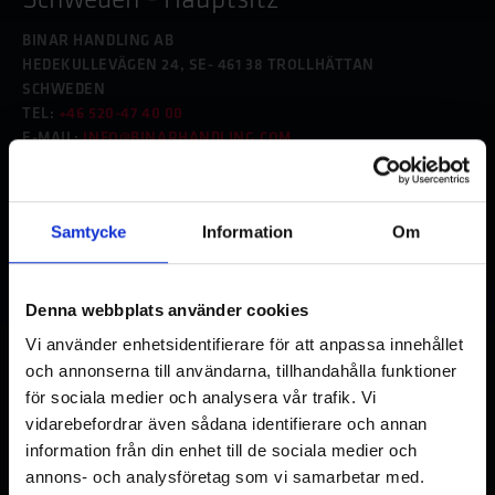
Schweden - Hauptsitz
BINAR HANDLING AB
HEDEKULLEVÄGEN 24, SE- 461 38 TROLLHÄTTAN
SCHWEDEN
TEL:
+46 520-47 40 00
E-MAIL:
INFO@BINARHANDLING.COM
Frankreich
Samtycke
Information
Om
BINAR HANDLING S.A.S.U
8 ROUTE DE L'ESPACE
FR- 44690 LA HAIE-FOUASSIÈRE
FRANKREICH
Denna webbplats använder cookies
TEL:
+33 (0) 228 - 23 17 97
Vi använder enhetsidentifierare för att anpassa innehållet
E-MAIL:
INFO@BINARHANDLING.FR
och annonserna till användarna, tillhandahålla funktioner
för sociala medier och analysera vår trafik. Vi
Deutschland - Untergruppenbach
vidarebefordrar även sådana identifierare och annan
BINAR HANDLING GMBH – BETRIEBSSTÄTTE
information från din enhet till de sociala medier och
IM NEUGREUT 8
annons- och analysföretag som vi samarbetar med.
DE-74199 UNTERGRUPPENBACH