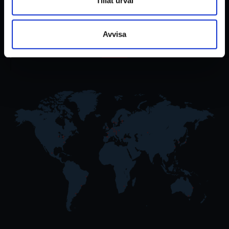
Tillåt urval
REGION WÄHLEN
Avvisa
AFRIKA
ASIEN
AUSTRALIEN
EUROPA
NORDAMERIKA
SÜDAMERIKA