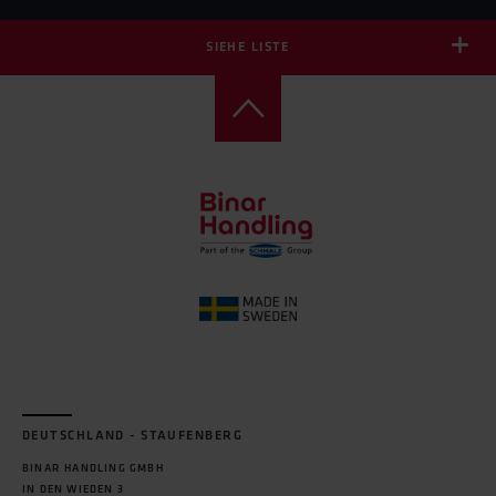
SIEHE LISTE
BENELUX
SCHMALZ B.V.
GENERATORSTRAAT 34
7556 RC HENGELO
BENELUX
TEL:
+31 74 255 5757
WEBB:
HTTPS://WWW.SCHMALZ.COM/NL-NL/
E-MAIL:
INFO@SCHMALZ.NL
DEUTSCHLAND
BINAR HANDLING GMBH
IN DEN WIEDEN 3
34355 STAUFENBERG
DEUTSCHLAND
TEL:
+49 (0) 554 330 37 90
WEBB:
HTTP://WWW.BINARHANDLING.COM
DEUTSCHLAND - STAUFENBERG
E-MAIL:
HANDLING@BINARHANDLING.DE
BINAR HANDLING GMBH
IN DEN WIEDEN 3