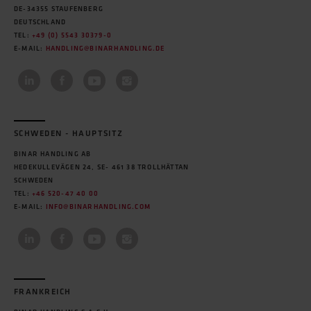
ESTLAND
DE-34355 STAUFENBERG
EESTI KRAANAVABRIK OÜ
DEUTSCHLAND
TÄHETORNI 21A
TEL:
+49 (0) 5543 30379-0
EE-11625 TALLINN
E-MAIL:
HANDLING@BINARHANDLING.DE
ESTLAND
TEL:
+372 6 755 070
WEBB:
HTTPS://KRAANA.EE/
E-MAIL:
KRAANA@KRAANA.EE
FINLAND
SCHWEDEN - HAUPTSITZ
OY SCHMALZ AB
BINAR HANDLING AB
TAIVALTIE 5
HEDEKULLEVÄGEN 24, SE- 461 38 TROLLHÄTTAN
01610 VANTAA
SCHWEDEN
FINLAND
TEL:
+46 520-47 40 00
TEL:
+358 10 2312011
E-MAIL:
INFO@BINARHANDLING.COM
WEBB:
HTTPS://WWW.SCHMALZ.COM
E-MAIL:
SCHMALZ@SCHMALZ.FI
FRANKREICH
BINAR HANDLING S.A.S.U
8 ROUTE DE L'ESPACE
FRANKREICH
44690 LA HAIE-FOUASSIÈRE